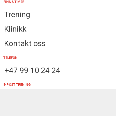
FINN UT MER
Trening
Klinikk
Kontakt oss
TELEFON
+47 99 10 24 24
E-POST TRENING
post@k24.no
E-POST KLINIKK