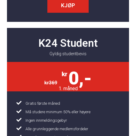
KJØP
K24 Student
Gyldig studentbevis
0,-
kr
kr
369
1. måned
Gratis første måned
Må studere minimum 50% eller høyere
Ingen innmeldingsgebyr
Alle grunnleggende medlemsfordeler