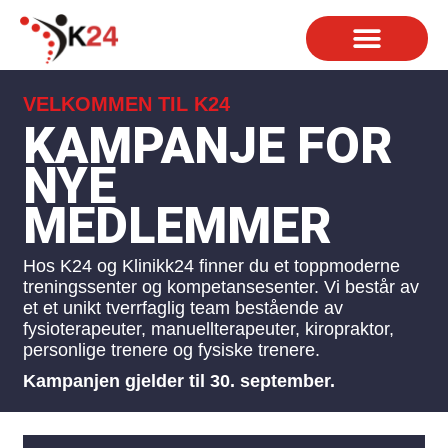
BESTILL TIME
KONTAKT OSS
WELLI NETTBUTI
VELKOMMEN TIL K24
KAMPANJE FOR
NYE
MEDLEMMER
Hos K24 og Klinikk24 finner du et toppmoderne
treningssenter og kompetansesenter. Vi består av
et et unikt tverrfaglig team bestående av
fysioterapeuter, manuellterapeuter, kiropraktor,
personlige trenere og fysiske trenere.
Kampanjen gjelder til 30. september.